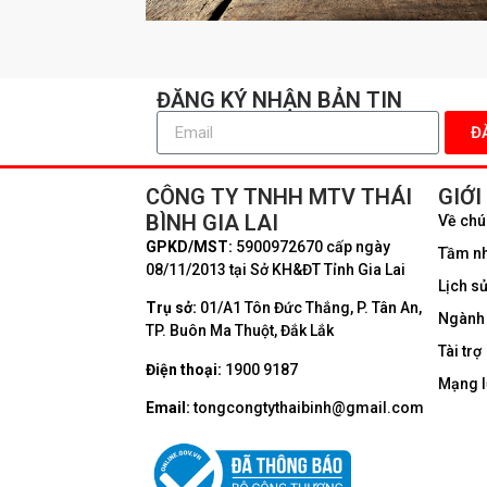
ĐĂNG KÝ NHẬN BẢN TIN
CÔNG TY TNHH MTV THÁI
GIỚI
BÌNH GIA LAI
Về chú
GPKD/MST:
5900972670 cấp ngày
Tầm nhì
08/11/2013 tại Sở KH&ĐT Tỉnh Gia Lai
Lịch sử
Trụ sở:
01/A1 Tôn Đức Thắng, P. Tân An,
Ngành 
TP. Buôn Ma Thuột, Đắk Lắk
Tài trợ
Điện thoại:
1900 9187
Mạng l
Email:
tongcongtythaibinh@gmail.com