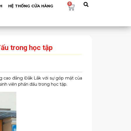
0
H
HỆ THỐNG CỬA HÀNG
đấu trong học tập
ng cao đẳng Đắk Lắk với sự góp mặt của
sinh viên phấn đấu trong học tập.