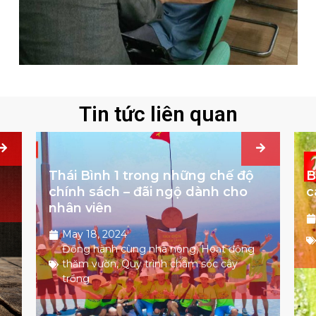
Tin tức liên quan
Thái Bình 1 trong những chế độ
B
chính sách – đãi ngộ dành cho
c
nhân viên
May 18, 2024
Đồng hành cùng nhà nông
,
Hoạt động
thăm vườn
,
Quy trình chăm sóc cây
trồng