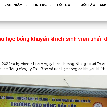
SẢN PHẨM
TIN TỨC
HỖ TRỢ
ĐỐI TÁC
CSK
ao học bổng khuyến khích sinh viên phấn 
-2024 và kỷ niệm 41 năm ngày hiến chương Nhà giáo tại Trườ
p tác, Tổng công ty Thái Bình đã trao học bổng để khuyến khích 