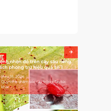
ệnh nhện đỏ trên cây sầu riêng
ách phòng trừ hiệu quả số 1
May 18, 2024
Quy trình chăm sóc cây trồng
,
Tin tức
khác