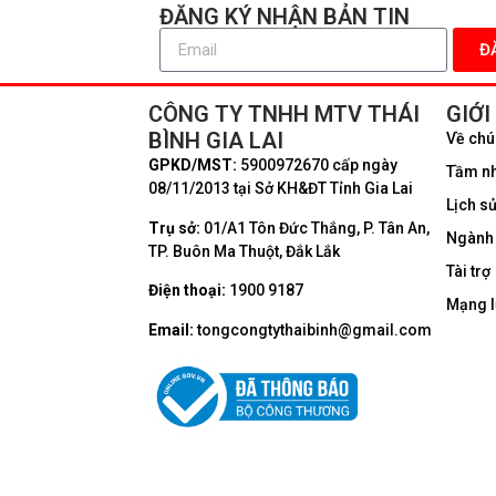
ĐĂNG KÝ NHẬN BẢN TIN
CÔNG TY TNHH MTV THÁI
GIỚI
BÌNH GIA LAI
Về chú
GPKD/MST:
5900972670 cấp ngày
Tầm nhì
08/11/2013 tại Sở KH&ĐT Tỉnh Gia Lai
Lịch sử
Trụ sở:
01/A1 Tôn Đức Thắng, P. Tân An,
Ngành 
TP. Buôn Ma Thuột, Đắk Lắk
Tài trợ
Điện thoại:
1900 9187
Mạng l
Email:
tongcongtythaibinh@gmail.com