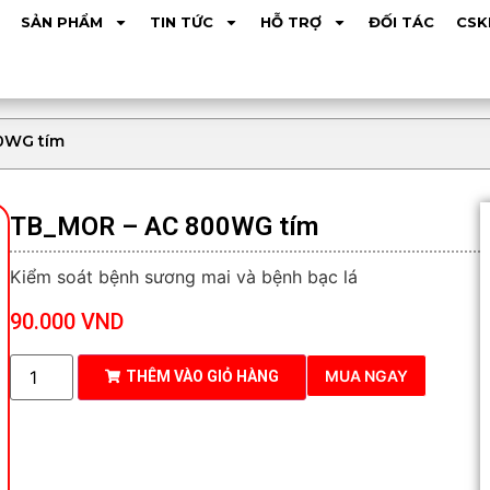
SẢN PHẨM
TIN TỨC
HỖ TRỢ
ĐỐI TÁC
CSK
0WG tím
TB_MOR – AC 800WG tím
Kiểm soát bệnh sương mai và bệnh bạc lá
90.000
VND
MUA NGAY
THÊM VÀO GIỎ HÀNG