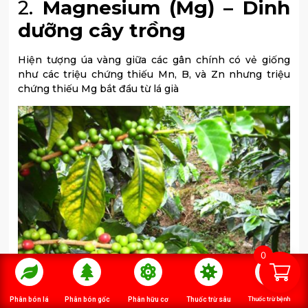
2.
Magnesium (Mg) – Dinh
dưỡng cây trồng
Hiện tượng úa vàng giữa các gân chính có vẻ giống
như các triệu chứng thiếu Mn, B, và Zn nhưng triệu
chứng thiếu Mg bắt đầu từ lá già
0
Phân bón lá
Phân bón gốc
Phân hữu cơ
Thuốc trừ sâu
Thuốc trừ bệnh